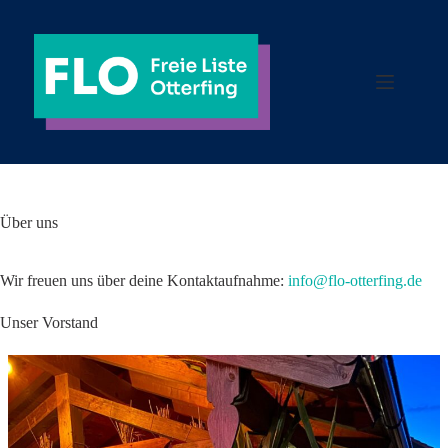
Zum
Inhalt
springen
Über uns
Wir freuen uns über deine Kontaktaufnahme:
info@flo-otterfing.de
Unser Vorstand